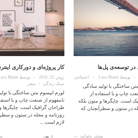
در توسعه‌ی پل‌ها
کار پروژه‌ای و دورکاری اینترن
توسط
Lura Blaim
اجتماعی
ژوئن 25, 2016
توسط
Lura Blaim
سبک زندگی
سفر
تن ساختگی با تولید سادگی
لورم ایپسوم متن ساختگی با تولی
عت چاپ و با استفاده از
نامفهوم از صنعت چاپ و با استفاد
ک است. چاپگرها و متون بلکه
طراحان گرافیک است. چاپگرها و 
له در ستون و سطرآنچنان که
روزنامه و مجله در ستون و سطرآ
لازم است ...
بیشتر بخوانید
بی
0
4