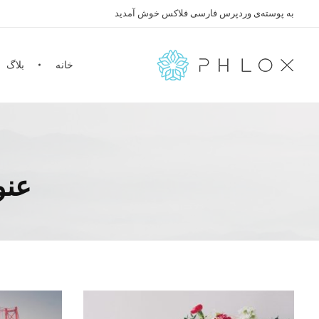
به پوسته‌ی وردپرس فارسی فلاکس خوش آمدید
خانه
بلاگ
Farsi
Just another Phlox WP Theme - Free Demos site
عنو