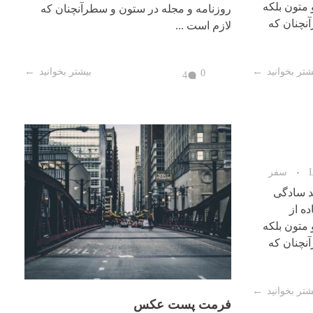
متون بلکه
روزنامه و مجله در ستون و سطرآنچنان که
نچنان که
لازم است ...
شتر بخوانید
بیشتر بخوانید
0
4
فرمت پست عکس