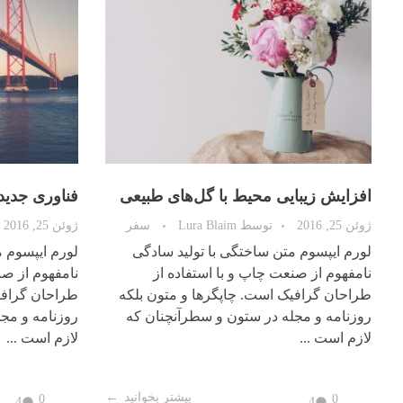
افزایش زیبایی محیط با گل‌های طبیعی
فناوری جدید 
ژوئن 25, 2016
توسط
Lura Blaim
سفر
ژوئن 25, 2016
لورم ایپسوم متن ساختگی با تولید سادگی
لورم ایپسوم م
نامفهوم از صنعت چاپ و با استفاده از
نامفهوم از صن
طراحان گرافیک است. چاپگرها و متون بلکه
طراحان گرافی
روزنامه و مجله در ستون و سطرآنچنان که
روزنامه و مج
لازم است ...
لازم است ...
بیشتر بخوانید
0
0
4
4