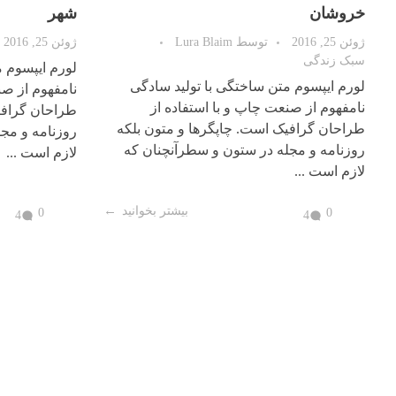
خروشان
شهر
ژوئن 25, 2016
توسط
Lura Blaim
ژوئن 25, 2016
سبک زندگی
لورم ایپسوم م
لورم ایپسوم متن ساختگی با تولید سادگی
نامفهوم از صن
نامفهوم از صنعت چاپ و با استفاده از
طراحان گرافی
طراحان گرافیک است. چاپگرها و متون بلکه
روزنامه و مج
روزنامه و مجله در ستون و سطرآنچنان که
لازم است ...
لازم است ...
بیشتر بخوانید
0
0
4
4
نمایشگر
ویدیو