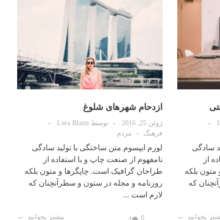
تی
ازدحام شهرهای شلوغ
ژوئن 25, 2016
توسط
Lura Blaim
فرهنگ
مردم
د سادگی
لورم ایپسوم متن ساختگی با تولید سادگی
ه از
نامفهوم از صنعت چاپ و با استفاده از
متون بلکه
طراحان گرافیک است. چاپگرها و متون بلکه
نچنان که
روزنامه و مجله در ستون و سطرآنچنان که
لازم است ...
شتر بخوانید
بیشتر بخوانید
0
4