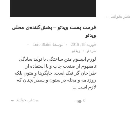
افزایش
یا
ه‌ی محلی
کاهش
صدا
از
موسیقی
کلیدهای
د سادگی
بالا
ه از
فرمت پست ویدئو – ویمئو و یوتیوب
و
متون بلکه
پایین
فوریه 6, 2016
توسط
Lura Blaim
نچنان که
استفاده
مردم
هنر
کنید.
لورم ایپسوم متن ساختگی با تولید سادگی
نامفهوم از صنعت چاپ و با استفاده از
طراحان گرافیک است. چاپگرها و متون بلکه
روزنامه و مجله در ستون و سطرآنچنان که
لازم است ...
شتر بخوانید
بیشتر بخوانید
0
4