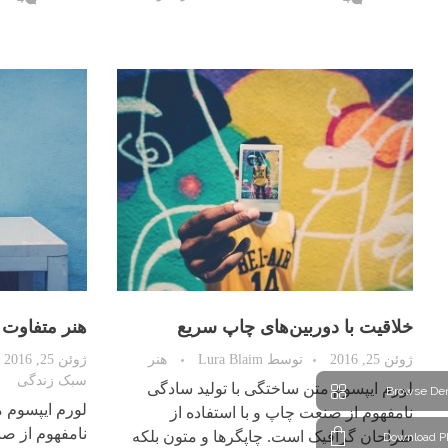
خلاقیت با دوربین‌های چاپ سریع
هنر متفاوت 
ژوئن 25, 2016
توسط
Lura Blaim
هنر
ژوئن 25, 2016
سبک زندگی
لورم ایپسوم متن ساختگی با تولید سادگی
Browse De
لورم ایپسوم م
نامفهوم از صنعت چاپ و با استفاده از
نامفهوم از صن
طراحان گرافیک است. چاپگرها و متون بلکه
Download P