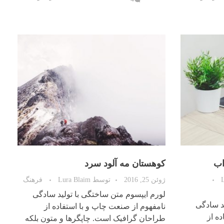
اب
کوهستان مه آلود سرد
ژوئن 25, 2016
توسط
Lura Blaim
فرهنگ
لورم ایپسوم متن ساختگی با تولید سادگی
د سادگی
نامفهوم از صنعت چاپ و با استفاده از
ه از
طراحان گرافیک است. چاپگرها و متون بلکه