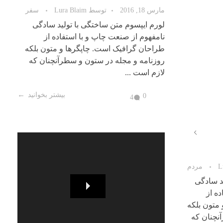
سفر
مارس 18, 2016
توسط
Lura Blaim
سفر
د سادگی
لورم ایپسوم متن ساختگی با تولید سادگی
ه از
نامفهوم از صنعت چاپ و با استفاده از
متون بلکه
طراحان گرافیک است. چاپگرها و متون بلکه
نچنان که
روزنامه و مجله در ستون و سطرآنچنان که
لازم است ...
شتر بخوانید
بیشتر بخوانید
0
4
برای