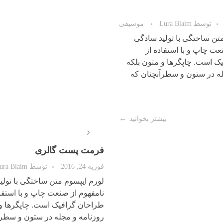
ژوئن 22, 2016
توسط
Lura Blaim
توسط
Lura Blaim
موسیقی
لورم ایپسوم متن ساختگی با تولی
نامفهوم از صنعت چاپ و با استفاد
تن ساختگی با تولید سادگی
طراحان گرافیک است. چاپگرها و 
عت چاپ و با استفاده از
روزنامه و مجله در ستون و سطرآ
ک است. چاپگرها و متون بلکه
لازم است ...
له در ستون و سطرآنچنان که
بیشتر بخوانید
بی
0
4
پخش‌کننده