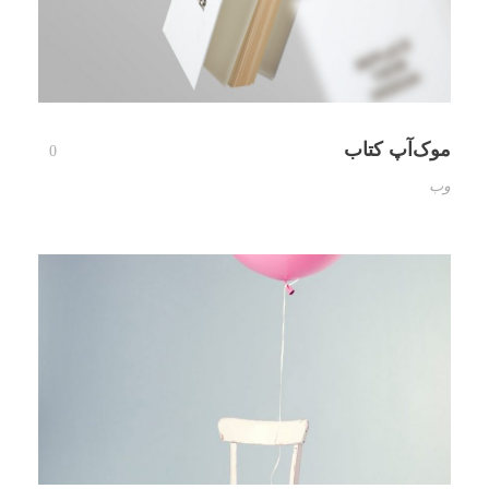
موک‌آپ کتاب
0
وب