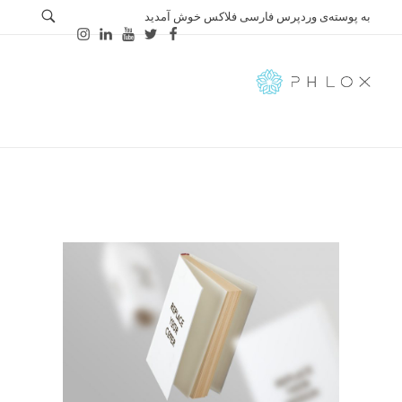
به پوسته‌ی وردپرس فارسی فلاکس خوش آمدید
Farsi
Just another Phlox WP Theme - Free Demos site