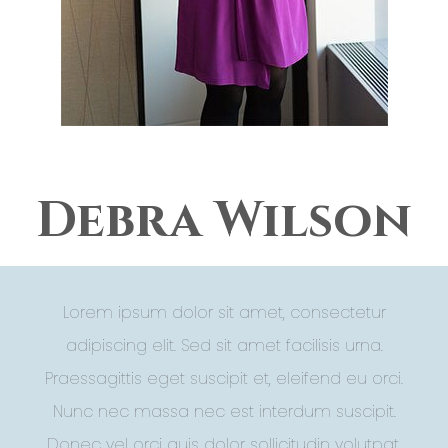
Debra Wilson
Lorem ipsum dolor sit amet, consectetur
adipiscing elit. Sed sit amet facilisis urna.
Praessagittis eget suscipit et, eleifend eu orci.
Nunc nec massa nec est interdum suscipit.
Donec vel orci quis dolor sollicitudin volutpat.