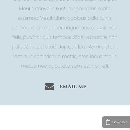
Mauris convallis metus eget tellus mollis
euismod. Vestibulum dapibus odio at nisl
consequat, in semper augue auctor. Duis risus
felis, pulvinar quis tempus vitae, vulputate non
justo. Quisque vitae dapibus leo. Morbi dictum,
lectus ut scelerisque mattis, eros lacus mollis
metus, nec vulputate sem est non elit.
email me
Download P