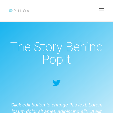
Elementor Template
Just another Phlox WP Theme - Free Demos site
The Story Behind
PopIt
Click edit button to change this text. Lorem
ipsum dolor sit amet, adipiscing elit. Ut elit