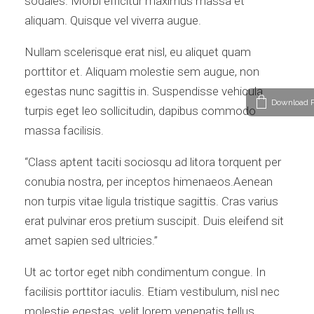
sodales. Morbi efficitur maximus massa et
aliquam. Quisque vel viverra augue.
Nullam scelerisque erat nisl, eu aliquet quam
porttitor et. Aliquam molestie sem augue, non
egestas nunc sagittis in. Suspendisse vehicula
Download P
turpis eget leo sollicitudin, dapibus commodo
massa facilisis.
“Class aptent taciti sociosqu ad litora torquent per
conubia nostra, per inceptos himenaeos.Aenean
non turpis vitae ligula tristique sagittis. Cras varius
erat pulvinar eros pretium suscipit. Duis eleifend sit
amet sapien sed ultricies.”
Ut ac tortor eget nibh condimentum congue. In
facilisis porttitor iaculis. Etiam vestibulum, nisl nec
molestie egestas, velit lorem venenatis tellus,