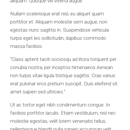
aliquam. Quisque vel viverra augue.
Nullam scelerisque erat nisl, eu aliquet quam
porttitor et. Aliquam molestie sem augue, non
egestas nunc sagittis in. Suspendisse vehicula
turpis eget leo sollicitudin, dapibus commodo
massa facilisis.
“Class aptent taciti sociosqu ad litora torquent per
conubia nostra, per inceptos himenaeos.Aenean
non turpis vitae ligula tristique sagittis. Cras varius
erat pulvinar eros pretium suscipit. Duis eleifend sit
amet sapien sed ultricies.”
Ut ac tortor eget nibh condimentum congue. In
facilisis porttitor iaculis. Etiam vestibulum, nisl nec
molestie egestas, velit lorem venenatis tellus,
pellentesque blandit nulla sapien accumsan velit.