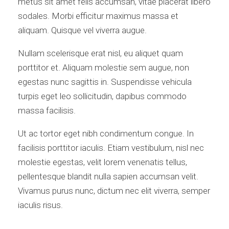
metus sit amet felis accumsan, vitae placerat libero
sodales. Morbi efficitur maximus massa et
aliquam. Quisque vel viverra augue.
Nullam scelerisque erat nisl, eu aliquet quam
porttitor et. Aliquam molestie sem augue, non
egestas nunc sagittis in. Suspendisse vehicula
turpis eget leo sollicitudin, dapibus commodo
massa facilisis.
Ut ac tortor eget nibh condimentum congue. In
facilisis porttitor iaculis. Etiam vestibulum, nisl nec
molestie egestas, velit lorem venenatis tellus,
pellentesque blandit nulla sapien accumsan velit.
Vivamus purus nunc, dictum nec elit viverra, semper
iaculis risus.