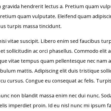
oin gravida hendrerit lectus a. Pretium quam vul
tium quam vulputate. Eleifend quam adipiscing 
sus turpis massa tincidunt.
nisi vitae suscipit. Libero enim sed faucibus tur
et sollicitudin ac orci phasellus. Commodo elit 
ue vitae tempus quam pellentesque nec nam ali
bulum mattis. Adipiscing elit duis tristique sol
rcu cursus. Congue eu consequat ac felis. Turpis
nunc non blandit massa enim nec dui nunc. Soda
is imperdiet proin. Id eu nisl nunc mi ipsum fau