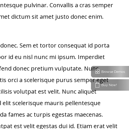
entesque pulvinar. Convallis a cras semper
amet dictum sit amet justo donec enim.
donec. Sem et tortor consequat id porta
por id eu nisl nunc mi ipsum. Imperdiet
eifend donec pretium vulputate. Nunc
Browse Demos
ttis orci a scelerisque purus semper eget
Buy Now!
isis volutpat est velit. Nunc aliquet
l elit scelerisque mauris pellentesque
uada fames ac turpis egestas maecenas.
pat est velit egestas dui id. Etiam erat velit