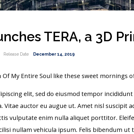
unches TERA, a 3D Pr
December 14, 2019
Of My Entire Soul like these sweet mornings of
piscing elit, sed do eiusmod tempor incididunt 
. Vitae auctor eu augue ut. Amet nisl suscipit a
ttis vulputate enim nulla aliquet porttitor. Ele
lisi nullam vehicula ipsum. Felis bibendum ut tri