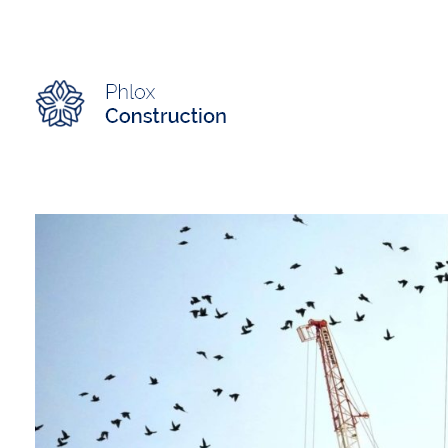
Modern Construction - Phlox Elementor WordPress Theme
Complete Elementor Demo - Phlox WordPress Theme