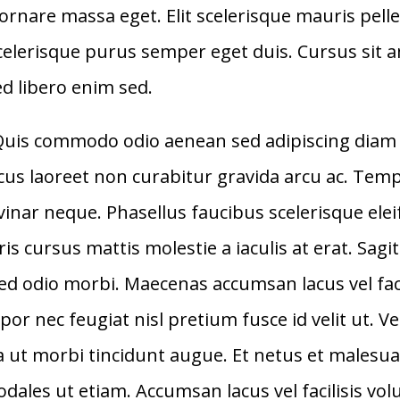
 ornare massa eget. Elit scelerisque mauris pell
scelerisque purus semper eget duis. Cursus sit 
ed libero enim sed.
 Quis commodo odio aenean sed adipiscing diam 
acus laoreet non curabitur gravida arcu ac. Tem
vinar neque. Phasellus faucibus scelerisque el
s cursus mattis molestie a iaculis at erat. Sagi
sed odio morbi. Maecenas accumsan lacus vel facil
r nec feugiat nisl pretium fusce id velit ut. Ve
la ut morbi tincidunt augue. Et netus et males
ales ut etiam. Accumsan lacus vel facilisis volut