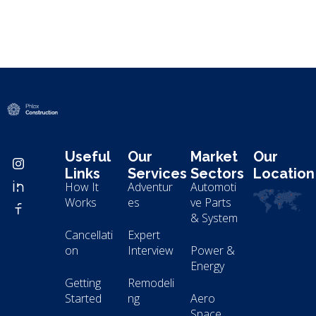
Modern Construction - Phlox Elementor WordPress Theme
Complete Elementor Demo - Phlox WordPress Theme
Useful
Our
Market
Our
Links
Services
Sectors
Location
How It
Adventur
Automoti
Works
es
ve Parts
& System
Cancellati
Expert
on
Interview
Power &
Energy
Getting
Remodeli
Started
ng
Aero
Space