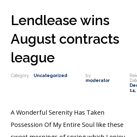
Lendlease wins
August contracts
league
Uncategorized
by
moderator
De
14,
A Wonderful Serenity Has Taken
Possession Of My Entire Soul like these
sweet mornings of spring which I enjoy