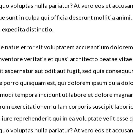
quo voluptas nulla pariatur? At vero eos et accusa
e sunt in culpa qui officia deserunt mollitia animi
 expedita distinctio.
ste natus error sit voluptatem accusantium dolor
inventore veritatis et quasi architecto beatae vita
t aspernatur aut odit aut fugit, sed quia consequu
 porro quisquam est, qui dolorem ipsum quia dolor 
 modi tempora incidunt ut labore et dolore magna
rum exercitationem ullam corporis suscipit laborio
iure reprehenderit qui in ea voluptate velit esse 
quo voluptas nulla pariatur? At vero eos et accusa