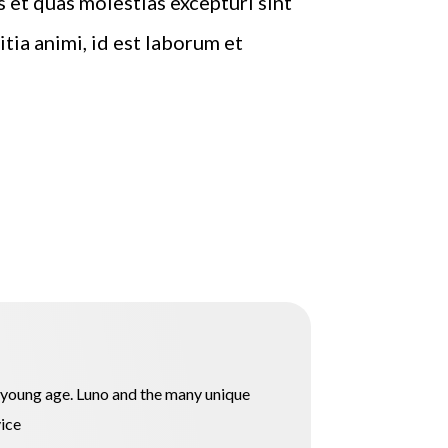
 et quas molestias excepturi sint
tia animi, id est laborum et
a young age. Luno and the many unique
vice