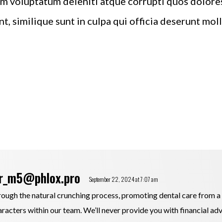
m voluptatum deleniti atque corrupti quos dolores
, similique sunt in culpa qui officia deserunt molli
r_m5@phlox.pro
September 22, 2024 at 7:07 am
hrough the natural crunching process, promoting dental care from 
racters within our team. We’ll never provide you with financial ad