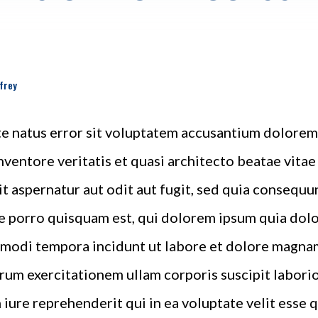
ffrey
ste natus error sit voluptatem accusantium dolor
inventore veritatis et quasi architecto beatae vita
t aspernatur aut odit aut fugit, sed quia consequu
 porro quisquam est, qui dolorem ipsum quia dolor 
 modi tempora incidunt ut labore et dolore magna
rum exercitationem ullam corporis suscipit laborio
iure reprehenderit qui in ea voluptate velit esse 