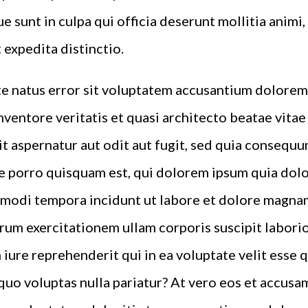
e sunt in culpa qui officia deserunt mollitia animi
 expedita distinctio.
ste natus error sit voluptatem accusantium dolor
inventore veritatis et quasi architecto beatae vita
t aspernatur aut odit aut fugit, sed quia consequu
 porro quisquam est, qui dolorem ipsum quia dolor 
 modi tempora incidunt ut labore et dolore magna
rum exercitationem ullam corporis suscipit laborio
iure reprehenderit qui in ea voluptate velit esse 
quo voluptas nulla pariatur? At vero eos et accusa