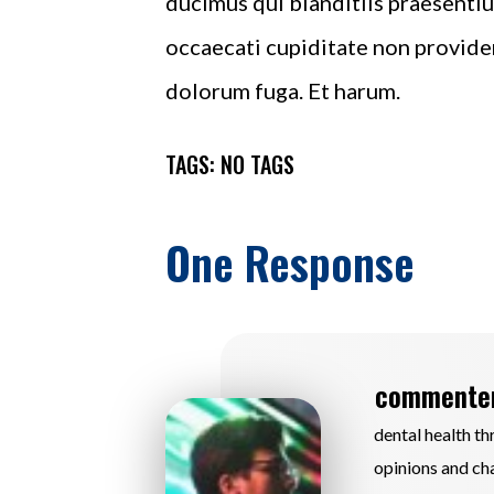
ducimus qui blanditiis praesentiu
occaecati cupiditate non provident
dolorum fuga. Et harum.
TAGS: NO TAGS
One Response
commente
dental health t
opinions and cha