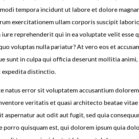
 modi tempora incidunt ut labore et dolore magna
rum exercitationem ullam corporis suscipit laborio
iure reprehenderit qui in ea voluptate velit esse 
quo voluptas nulla pariatur? At vero eos et accusa
e sunt in culpa qui officia deserunt mollitia animi
 expedita distinctio.
ste natus error sit voluptatem accusantium dolor
inventore veritatis et quasi architecto beatae vita
t aspernatur aut odit aut fugit, sed quia consequu
 porro quisquam est, qui dolorem ipsum quia dolor 