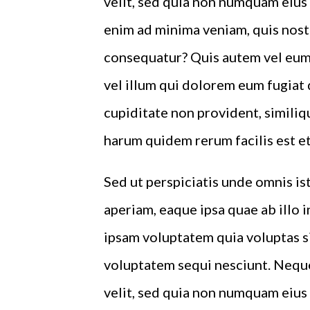
velit, sed quia non numquam eius
enim ad minima veniam, quis nost
consequatur? Quis autem vel eum 
vel illum qui dolorem eum fugiat 
cupiditate non provident, similiqu
harum quidem rerum facilis est et
Sed ut perspiciatis unde omnis i
aperiam, eaque ipsa quae ab illo 
ipsam voluptatem quia voluptas si
voluptatem sequi nesciunt. Neque
velit, sed quia non numquam eius