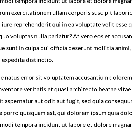
 modi tempora incidunt ut labore et dolore magna
rum exercitationem ullam corporis suscipit laborio
iure reprehenderit qui in ea voluptate velit esse 
quo voluptas nulla pariatur? At vero eos et accusa
e sunt in culpa qui officia deserunt mollitia animi
 expedita distinctio.
ste natus error sit voluptatem accusantium dolor
inventore veritatis et quasi architecto beatae vita
t aspernatur aut odit aut fugit, sed quia consequu
 porro quisquam est, qui dolorem ipsum quia dolor 
 modi tempora incidunt ut labore et dolore magna