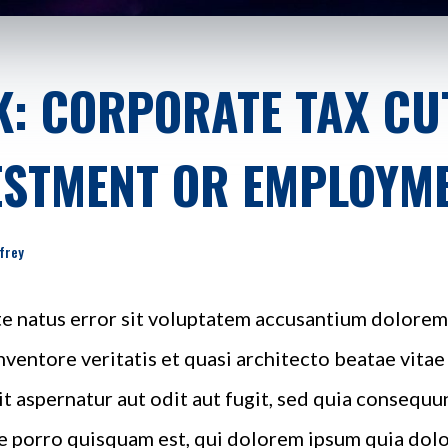
K: CORPORATE TAX CUT
ESTMENT OR EMPLOYM
ffrey
ste natus error sit voluptatem accusantium dolor
inventore veritatis et quasi architecto beatae vita
t aspernatur aut odit aut fugit, sed quia consequu
 porro quisquam est, qui dolorem ipsum quia dolor 