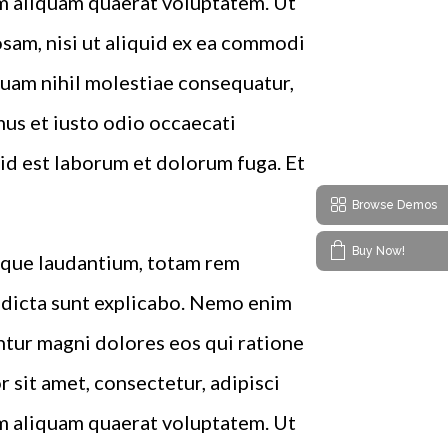
m aliquam quaerat voluptatem. Ut
sam, nisi ut aliquid ex ea commodi
quam nihil molestiae consequatur,
mus et iusto odio occaecati
, id est laborum et dolorum fuga. Et
Browse Demos
Buy Now!
emque laudantium, totam rem
e dicta sunt explicabo. Nemo enim
ntur magni dolores eos qui ratione
sit amet, consectetur, adipisci
m aliquam quaerat voluptatem. Ut