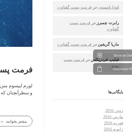
لئونا تامسون
در
فرمت پست گفتاورد
رابرت چمبرز
در
فرمت پست
گفتاورد
ماریا گریفین
در
فرمت پست گفتاورد
Browse De
فیلیپ فردریکس
در
فرمت پست
پیوند
فرمت پست
Download P
لورم ایپسوم متن 
بایگانی‌ها
و سطرآنچنان که ل
ژوئن 2016
مارس 2016
بیشتر بخوانید
فوریه 2016
ژانویه 2016